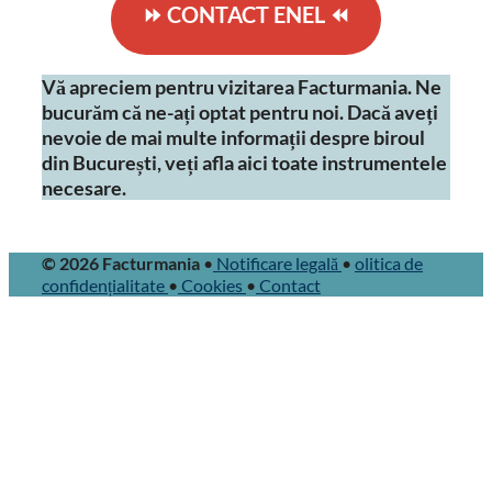
⏩ CONTACT ENEL ⏪
Vă apreciem pentru vizitarea Facturmania. Ne
bucurăm că ne-ați optat pentru noi. Dacă aveți
nevoie de mai multe informații despre biroul
din București, veți afla aici toate instrumentele
necesare.
© 2026 Facturmania
•
Notificare legală
•
olitica de
confidențialitate
•
Cookies
•
Contact