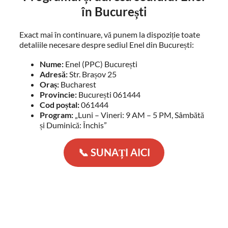
în București
Exact mai în continuare, vă punem la dispoziție toate
detaliile necesare despre sediul Enel din București:
Nume:
Enel (PPC) București
Adresă:
Str. Brașov 25
Oraș:
Bucharest
Provincie:
București 061444
Cod poștal:
061444
Program:
„Luni – Vineri: 9 AM – 5 PM, Sâmbătă
și Duminică: Închis”
📞 SUNAȚI AICI